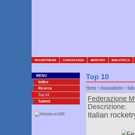
ROCKETNEWS
CONOSCENZA
MERCATO
BIBLIOTECA
Top 10
MENU
Indice
Home
»
Associations
»
Italy
Ricerca
Top 10
Federazione Mi
Submit
Descrizione:
Italian rocket