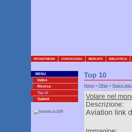
ROCKETNEWS
CONOSCENZA
MERCATO
BIBLIOTECA
Top 10
MENU
Indice
Home
»
Other
»
Space and 
Ricerca
Top 10
Volare nel mo
Submit
Descrizione:
Aviation link d
Immagine: