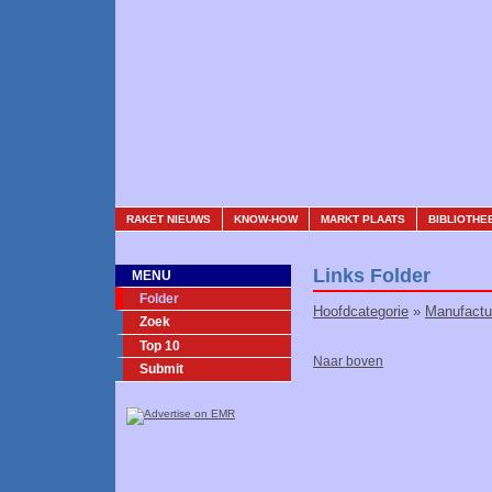
RAKET NIEUWS
KNOW-HOW
MARKT PLAATS
BIBLIOTHE
Links Folder
MENU
Folder
Hoofdcategorie
»
Manufactu
Zoek
Top 10
Naar boven
Submit