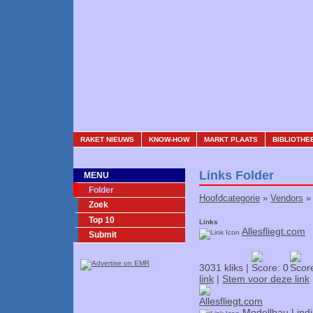
RAKET NIEUWS
KNOW-HOW
MARKT PLAATS
BIBLIOTHE
Links Folder
MENU
Folder
Hoofdcategorie
»
Vendors
»
Zoek
Top 10
Links
Allesfliegt.com
Submit
3031 kliks |
link
|
Stem voor deze link
Modellbau Lind