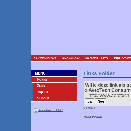
RAKET NIEUWS
KNOW-HOW
MARKT PLAATS
BIBLIOTHE
Links Folder
MENU
Folder
Wil je deze link als
Zoek
» AeroTech Consum
Top 10
http://www.aerotech-
Submit
Ga terug
Naar boven