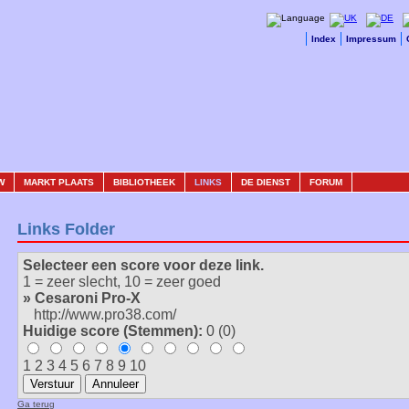
Index
Impressum
W
MARKT PLAATS
BIBLIOTHEEK
LINKS
DE DIENST
FORUM
Links Folder
Selecteer een score voor deze link.
1 = zeer slecht, 10 = zeer goed
» Cesaroni Pro-X
http://www.pro38.com/
Huidige score (Stemmen):
0 (0)
1 2 3 4 5 6 7 8 9 10
Ga terug