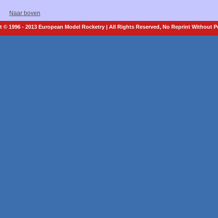
Naar boven
 © 1996 - 2013 European Model Rocketry | All Rights Reserved, No Reprint Without 