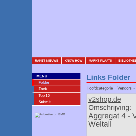
RAKET NIEUWS
KNOW-HOW
MARKT PLAATS
BIBLIOTHE
Links Folder
MENU
Folder
Hoofdcategorie
»
Vendors
Zoek
Top 10
v2shop.de
Submit
Omschrijving:
Aggregat 4 - V
Weltall