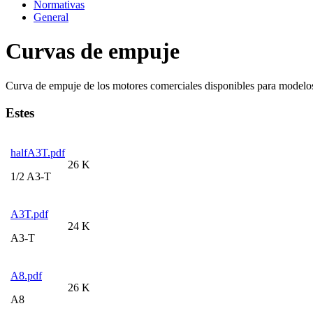
Normativas
General
Curvas de empuje
Curva de empuje de los motores comerciales disponibles para model
Estes
halfA3T.pdf
26 K
1/2 A3-T
A3T.pdf
24 K
A3-T
A8.pdf
26 K
A8