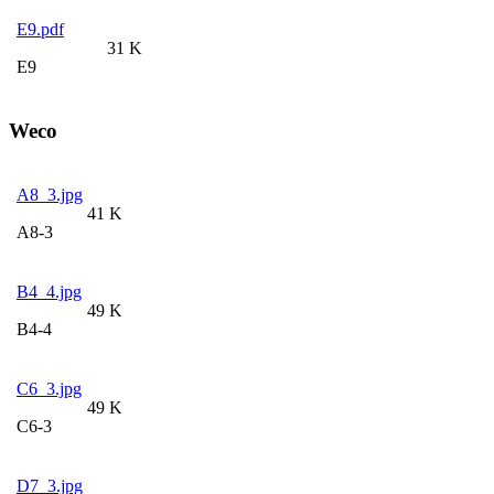
E9.pdf
31 K
E9
Weco
A8_3.jpg
41 K
A8-3
B4_4.jpg
49 K
B4-4
C6_3.jpg
49 K
C6-3
D7_3.jpg