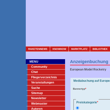
RAKETENNEWS
KNOWHOW
MARKTPLATZ
BIBLIOTHEK
Anzeigenbuchung
MENU
Community
European Model Rocketry
Chat
Fliegerverzeichnis
Mediabuchung auf Europe
Veranstaltungen
Suche
Bannertyp
*
Sitemap
Newsletter
Preiskategorie
*
Webmaster
Autoren