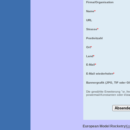
Firma/Organisation
Name
*
URL
Strasse
*
Postleitzahl
Ort
*
Land
*
E-Mail
*
E-Mail wiederholen
*
Bannergrafik (JPG, TIF oder GI
Die gewählte Erweiterung "sr_fr
powermail-Konstanten oder instal
European Model Rocketry
Ko